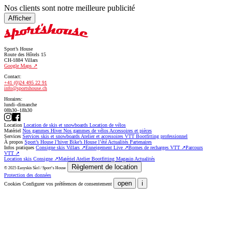
Nos clients sont notre meilleure publicité
Afficher
Sport’s House
Route des Hôtels 15
CH-1884 Villars
Google Maps
Contact:
+41 (0)24 495 22 91
info@sportshouse.ch
Horaires:
lundi–dimanche
08h30–18h30
Location
Location de skis et snowboards
Location de vélos
Matériel
Nos gammes Hiver
Nos gammes de vélos
Accessoires et pièces
Services
Services skis et snowboards
Atelier et accessoires VTT
Bootfitting professionnel
À propos
Sport’s House l’hiver
Bike’s House l’été
Actualités
Partenaires
Infos pratiques
Consigne skis Villars
↗
Enneigement Live
↗
Bornes de recharges VTT
↗
Parcours
VTT
↗
Location skis
Consigne
↗
Matériel
Atelier
Bootfitting
Magasin
Actualités
Règlement de location
© 2025 Easyskis Sàrl / Sport’s House
Protection des données
open
i
Cookies
Configurer vos préférences de consentement