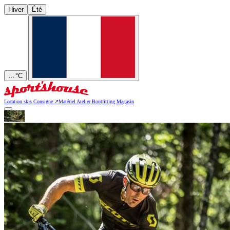
Hiver
Été
…
°C
Location skis
Consigne
↗
Matériel
Atelier
Bootfitting
Magasin