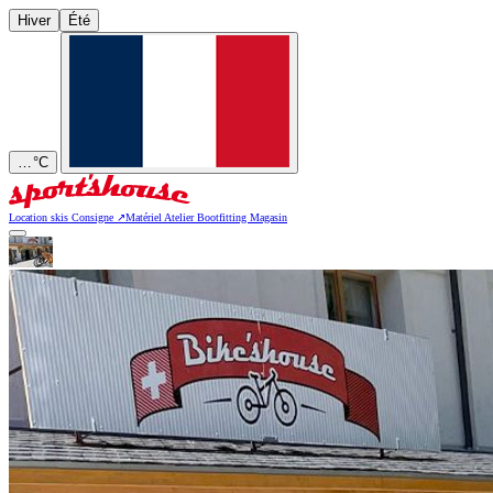
Hiver
Été
…
°C
Location skis
Consigne
↗
Matériel
Atelier
Bootfitting
Magasin