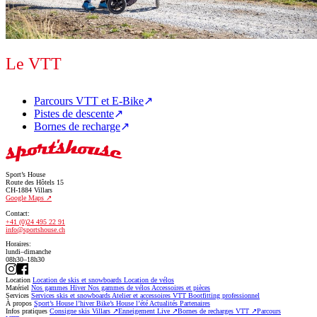
Le VTT
Parcours VTT et E-Bike
Pistes de descente
Bornes de recharge
Sport’s House
Route des Hôtels 15
CH-1884 Villars
Google Maps
Contact:
+41 (0)24 495 22 91
info@sportshouse.ch
Horaires:
lundi–dimanche
08h30–18h30
Location
Location de skis et snowboards
Location de vélos
Matériel
Nos gammes Hiver
Nos gammes de vélos
Accessoires et pièces
Services
Services skis et snowboards
Atelier et accessoires VTT
Bootfitting professionnel
À propos
Sport’s House l’hiver
Bike’s House l’été
Actualités
Partenaires
Infos pratiques
Consigne skis Villars
↗
Enneigement Live
↗
Bornes de recharges VTT
↗
Parcours